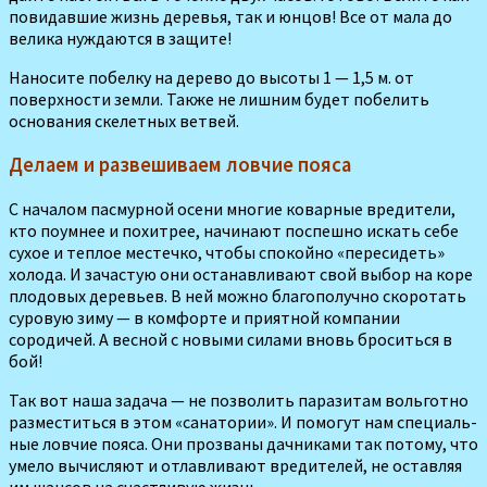
повидавшие жизнь деревья, так и юн­цов! Все от мала до
велика нуждаются в защите!
Наносите побелку на дерево до высоты 1 — 1,5 м. от
поверхности земли. Также не лишним будет побелить
основания скелетных ветвей.
Делаем и развешиваем ловчие пояса
С началом пасмурной осени многие коварные вредители,
кто поумнее и похитрее, начина­ют поспешно искать себе
сухое и теплое местечко, чтобы спокой­но «пересидеть»
холода. И зача­стую они останавливают свой вы­бор на коре
плодовых деревьев. В ней можно благополучно скоротать
суровую зиму — в комфорте и приятной компании
сородичей. А весной с новыми силами вновь броситься в
бой!
Так вот наша задача — не позволить паразитам вольготно
разместиться в этом «санато­рии». И помогут нам специаль­
ные ловчие пояса. Они прозваны дачниками так потому, что
умело вычисляют и отлавливают вреди­телей, не оставляя
им шансов на счастливую жизнь.