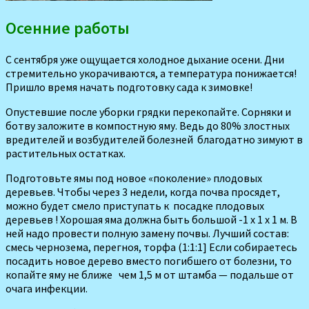
Осенние работы
С сен­тября уже ощущается холодное дыхание осени. Дни
стремитель­но укорачиваются, а температура понижается!
Пришло время начать подготовку сада к зимовке!
Опустевшие после уборки грядки переко­пайте. Сорняки и
бот­ву заложите в ком­постную яму. Ведь до 80% злостных
вреди­телей и возбудителей болезней благодатно зимуют в
раститель­ных остатках.
Подготовьте ямы под но­вое «поколение» плодовых
деревьев.
Чтобы через 3 недели, когда почва просядет,
можно будет смело приступать к посадке плодовых
деревьев ! Хорошая яма должна быть большой -1 х 1 х 1 м. В
ней надо провести полную замену почвы. Лучший состав:
смесь чернозема, пе­регноя, торфа (1:1:1] Если собираетесь
по­садить новое дерево вместо погибшего от болезни, то
копайте яму не ближе чем 1,5 м от штамба — подальше от
очага инфекции.