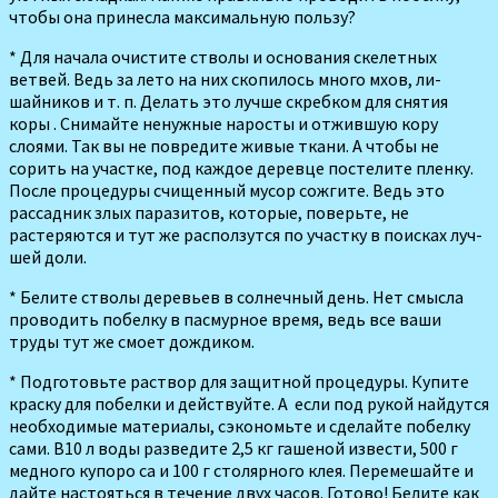
чтобы она принесла максималь­ную пользу?
* Для начала очистите ство­лы и основания скелетных
ветвей. Ведь за лето на них скопилось много мхов, ли­
шайников и т. п. Делать это лучше скребком для сня­тия
коры . Снимайте ненужные на­росты и отжившую кору
слоями. Так вы не повре­дите живые ткани. А чтобы не
сорить на участке, под каждое деревце постели­те пленку.
После процеду­ры счищенный мусор со­жгите. Ведь это
рассадник злых паразитов, которые, поверьте, не
растеряют­ся и тут же расползутся по участку в поисках луч­
шей доли.
* Белите стволы деревьев в солнечный день. Нет смысла
проводить побелку в пас­мурное время, ведь все ваши
труды тут же смоет дождиком.
* Подготовьте раствор для защитной процедуры. Ку­пите
краску для побелки и действуйте. А если под рукой найдутся
необходимые мате­риалы, сэкономьте и сделайте побел­ку
сами. В10 л воды разведите 2,5 кг гашеной извести, 500 г
медного купоро са и 100 г столярного клея. Перемешайте и
дайте настояться в течение двух часов. Готово! Белите как