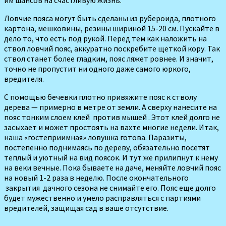
Ловчие поя­са могут быть сделаны из рубероида, плотного
картона, мешковины, резины шириной 15-20 см. Пускайте в
дело то, что есть под рукой. Перед тем как наложить на
ствол ловчий пояс, аккуратно поскребите щеткой кору. Так
ствол станет более гладким, пояс ляжет ровнее. И значит,
точно не пропустит ни одного даже самого юркого,
вредителя.
С помо­щью бечевки плотно привяжите пояс к стволу
дерева — примерно в метре от земли. А сверху нане­сите на
пояс тонким слоем клей против мышей . Этот клей долго не
засыхает и может простоять на вахте многие недели. Итак,
наша «гостеприимная» ловушка гото­ва. Паразиты,
постепенно поднимаясь по дереву, обязательно посетят
теплый и уютный на вид поясок. И тут же при­липнут к нему
на ве­ки вечные. Пока бываете на даче, меняйте ловчий по­яс
на новый 1-2 раза в неде­лю. После окончательного
закрытия дачного сезона не сни­майте его. Пояс еще долго
будет мужественно и умело расправляться с партиями
вредителей, защищая сад в ваше отсутствие.