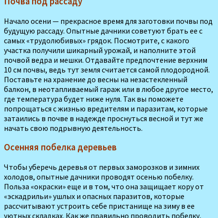
Почва под рассаду
Начало осени — прекрасное время для за­готовки почвы под
будущую рассаду. Опыт­ные дачники советуют брать ее с
самых «трудолюбивых» грядок. Посмотрите, с ка­кого
участка получили шикарный урожай, и наполните этой
почвой ведра и мешки. Отдавайте предпочтение верхним
10 см почвы, ведь тут земля считается самой плодородной.
Поставьте на хранение до весны на незастекленный
балкон, в не­отапливаемый гараж или в любое другое место,
где темпера­тура будет ниже ну­ля. Так вы поможете
попрощаться с жиз­нью вредителям и паразитам, которые
затаились в почве в надежде проснуться весной и тут же
на­чать свою подрыв­ную деятельность.
Осенняя побелка деревьев
Чтобы уберечь деревья от первых заморозков и зимних
холодов, опытные дачники проводят осенью побелку.
Польза «окраски» еще и в том, что она защи­щает кору от
«эскадрильи» ушлых и опасных парази­тов, которые
рассчитыва­ют устроить себе приста­нище на зиму в ее
уютных складках. Как же правильно проводить побелку,