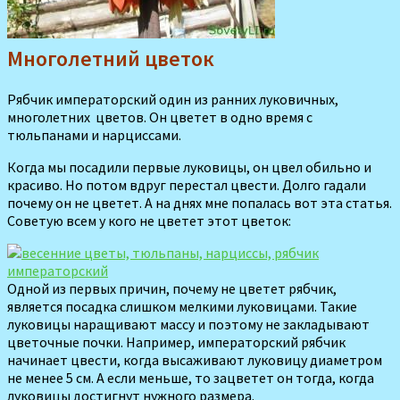
Многолетний цветок
Рябчик императорский один из ранних луковичных,
многолетних цветов. Он цветет в одно время с
тюльпанами и нарциссами.
Когда мы посадили первые луковицы, он цвел обильно и
красиво. Но потом вдруг перестал цвести. Долго гадали
почему он не цветет. А на днях мне попалась вот эта статья.
Советую всем у кого не цветет этот цветок:
Одной из первых причин, по­чему не цветет рябчик,
является посадка слишком мелкими лу­ковицами. Такие
луковицы на­ращивают массу и поэтому не закладывают
цветочные почки. Например, императорский ряб­чик
начинает цвести, когда вы­саживают луковицу диаметром
не менее 5 см. А если меньше, то зацветет он тогда, когда
лу­ковицы достигнут нужного раз­мера.