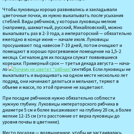
Чтобы луковицы хорошо раз­вивались и закладывали
цветоч­ные почки, их нужно выкапывать после усыхания
стеблей. Виды рябчиков, у которых луковицы мелкие
(например, шахматный, русский, Михайловский), мож­но
выкапывать раз в 2-3 года, а императорский — обязательно
ежегодно в конце июня — нача­ле июля. Луковицы
просушива­ют под навесом 7-10 дней, по­том очищают и
помещают в хо­рошо прогреваемое помещение на 1,5-2
месяца. Сигналом для их посадки служат появивши­еся
корешки. Примерный срок — третья декада августа — нача­
ло
сентября. Если луковицы не
выка­пывать и выращи­вать на одном ме­сте несколько лет
подряд, они начи­нают делиться и мельчают, теряют в
объеме и массе, по этой причине не зацветают.
При посадке рябчиков нужно обязательно соблю­сти
нужную глубину. Лукови­цы императорского рябчика в
диаметре 5 см и более выса­живают на глубину 20 см, а более
мелкие 12-15 см (это расстояние от верха луковицы до
уровня почвы в цветнике).
Место посадки — возвышенное, чтобы не застаивалась