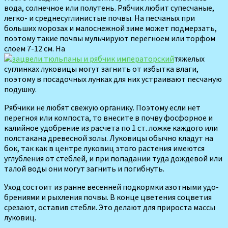
вода, сол­нечное или полутень. Рябчик лю­бит супесчаные,
легко- и среднесуглинистые почвы. На песчаных при
больших морозах и малоснеж­ной зиме может подмерзать,
поэ­тому такие почвы мульчируют пе­регноем или торфом
слоем 7-12 см. На
тяжелых
суглинках лукови­цы могут загнить от избытка вла­ги,
поэтому в по­садочных лунках для них устраива­ют песчаную
по­душку.
Рябчики не лю­бят свежую орга­нику. Поэтому ес­ли нет
перегноя или компоста, то внесите в почву фосфорное и
ка­лийное удобрение из расчета по 1 ст. ложке каждого или
полстакана древесной золы. Луковицы обычно кладут на
бок, так как в центре луковиц этого растения имеются
углубления от стеблей, и при попадании туда дождевой или
талой воды они могут загнить и погибнуть.
Уход состоит из ранне весенней подкормки азотными удо­
брениями и рыхления почвы. В конце цветения соцветия
среза­ют, оставив стебли. Это делают для прироста массы
луковиц.