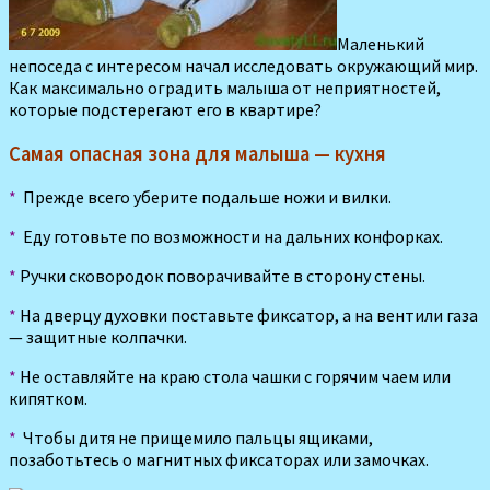
Маленький
непоседа с интересом начал исследовать окружающий мир.
Как максимально оградить малыша от неприятностей,
которые подстерегают его в квартире?
Самая опасная зона для малыша — кухня
*
Прежде всего уберите подальше ножи и вилки.
*
Еду готовьте по возможности на дальних конфорках.
*
Ручки сковородок поворачивайте в сторону стены.
*
На дверцу духовки поставьте фиксатор, а на вентили газа
— защитные колпачки.
*
Не оставляйте на краю стола чашки с горячим чаем или
кипятком.
*
Чтобы дитя не прищемило пальцы ящиками,
позаботьтесь о магнитных фиксаторах или замочках.