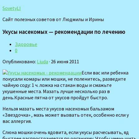
SovetyLI
Сайт полезных советов от Людмилы и Ирины
Укусы насекомых — рекомендации по лечению
Здоровье
0
Опубликовано:
Liuda
· 26 июня 2011
Если вас или ребенка
покусали комары или мошки, не поленитесь, разведите
чайную соду: 1 ч. ложка на стакан воды и смажьте
укушенные места. Мазать лучше несколько раз в
день.Красные пятна от укусов пройдут быстро.
Нельзя мазать места укусов насекомых бальзамом
«Звездочка» , мазь может вызвать отек, особенно если у
вас аллергия.
Слюна мошки очень ядовита, если укусы расчесывать, яд
быстрее распространяется по организму. Чтобы уменьшить