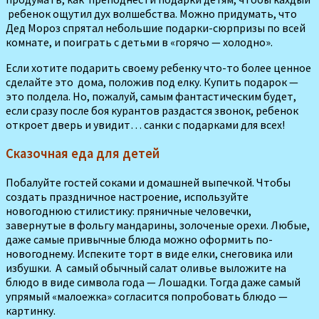
ребенок ощутил дух волшебства. Можно придумать, что
Дед Мороз спрятал небольшие подарки-сюрпризы по всей
комна­те, и поиграть с детьми в «горячо — холодно».
Если хотите подарить своему ребенку что-то более ценное
сделайте это дома, положив под елку. Купить подарок —
это полдела. Но, пожалуй, самым фантастическим будет,
если сразу после боя курантов раздастся звонок, ребенок
откроет дверь и увидит… санки с подарка­ми для всех!
Сказочная еда для детей
Побалуйте гостей соками и домашней выпечкой. Чтобы
создать праздничное настроение, используйте
новогоднюю стилистику: пряничные человечки,
завернутые в фольгу мандарины, золоченые орехи. Любые,
даже самые привыч­ные блюда можно оформить по-
новогоднему. Испеките торт в виде елки, снеговика или
избушки. А самый обычный салат оливье выложите на
блюдо в виде символа года — Лошадки. Тогда даже самый
упрямый «мало­ежка» согласится попробовать блюдо —
картинку.