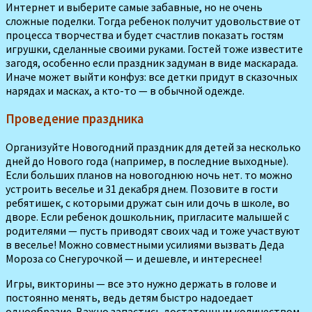
Интернет и выберите самые забавные, но не очень
сложные поделки. Тогда ребенок получит удо­вольствие от
процесса творчества и будет счастлив показать гостям
игрушки, сделанные своими руками. Гостей тоже известите
загодя, особенно если праздник задуман в виде маскарада.
Иначе может выйти конфуз: все детки придут в сказочных
нарядах и масках, а кто-то — в обычной одежде.
Проведение праздника
Организуйте Новогодний праздник для детей за несколько
дней до Нового года (например, в последние выходные).
Если больших планов на новогоднюю ночь нет. то можно
устроить веселье и 31 декабря днем. Позовите в гости
ребятишек, с которыми дружат сын или дочь в школе, во
дворе. Если ребенок дошкольник, пригласите малышей с
родителями — пусть приводят своих чад и тоже участвуют
в веселье! Можно совместными усилиями вызвать Деда
Мороза со Снегурочкой — и дешевле, и интереснее!
Игры, викторины — все это нужно держать в голове и
постоянно менять, ведь детям быстро надоедает
однообразие. Важно запастись достаточным количеством