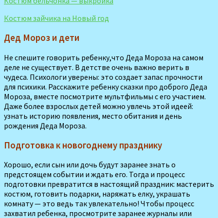
Костюм бельчонка — выкройка
Костюм зайчика на Новый год
Дед Мороз и дети
Не спешите говорить ребенку,что Деда Мороза на самом
деле не существует. В детстве очень важно верить в
чудеса. Психологи уверены: это создает запас прочности
для пси­хики. Расскажите ребенку сказки про доброго Деда
Мороза, вместе посмо­трите мультфильмы с его участием.
Даже более взрослых детей можно увлечь этой идеей:
узнать историю появления, место обитания и день
рождения Деда Мороза.
Подготовка к новогоднему празднику
Хорошо, если сын или дочь будут заранее знать о
предстоящем событии и ждать его. Тогда и процесс
подготовки превратится в настоящий праздник: мастерить
костюм, готовить подарки, наряжать елку, украшать
комнату — это ведь так увлекательно! Чтобы процесс
захватил ребен­ка, просмотрите заранее журналы или