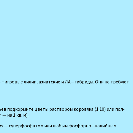
—
тигровые
лилии
,
азиатские
и
ЛА
—
гибриды
.
Они
не
требуют
ьев подкормите цветы раство­ром коровяка (1:10) или пол­
— на 1 кв. м).
ия
—
суперфосфатом
или
любым
фосфорно
—
калийным