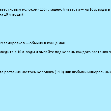
естковым моло­ком (200 г. гашеной извести — на 10 л. воды в 
 10 л. воды).
ых заморозков — обычно в конце мая.
едите в 10 л. воды и вылей­те под корень каждого расте­ния по 
мите растение настоем коровяка (1:10) или любыми минеральн