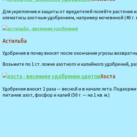
Для укрепления и защиты от вредителей полейте рас­тения изв
клематисы азотным удобрением, например моче­виной (40 г. на
Астильба
Удобрения в почву вносят по­сле окончания угрозы воз­вратн
Возьмите по 1 ст. ложке азот­ного и калийного удобрений, разв
Хоста
Удобрения вносят 2 раза — весной и в начале лета. Подкор
питания: азот, фосфор и калий (50 г. — на 1 кв. м.)