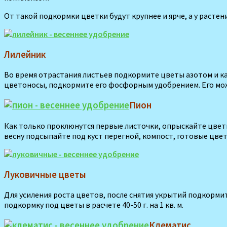
От такой подкормки цветки будут крупнее и ярче, а у расте
Лилейник
Во время отрастания листьев подкормите цветы азотом и калие
цветоносы, подкормите его фосфорным удобрением. Его можно
Пион
Как только проклюнутся первые листочки, опрыскай­те цветы
весну под­сыпайте под куст перегной, компост, готовые цвет
Луковичные цветы
Для усиления роста цветов, после снятия укрытий подкорми
подкормку под цветы в расчете 40-50 г. на 1 кв. м.
Клематис