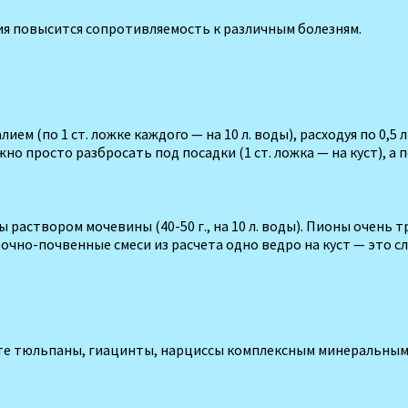
ния повысится сопротивляемость к различ­ным болезням.
м (по 1 ст. ложке каж­дого — на 10 л. воды), расходуя по 0,5 
 просто разбросать под посадки (1 ст. ложка — на куст), а п
 раствором мочеви­ны (40-50 г., на 10 л. воды). Пионы очен
очно-почвенные смеси из расче­та одно ведро на куст — это сл
те тюльпаны, гиацин­ты, нарциссы комплексным минеральным уд