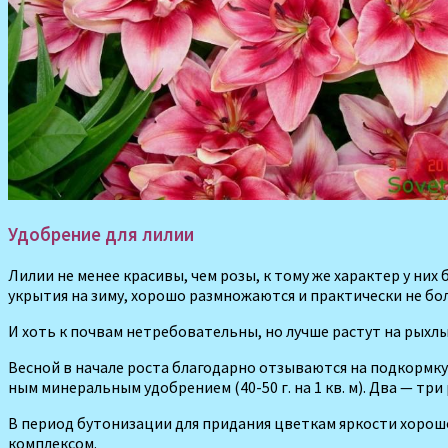
Удобрение для лилии
Лилии
не
менее
красивы
,
чем
розы
,
к
тому
же
характер
у
них
укрытия
на
зиму
,
хорошо
размножаются
и
практически
не
бо
И
хоть
к
почвам
нетребовательны
,
но
лучше
растут
на
рыхл
Весной
в
начале
роста
благодарно
отзываются
на
подкормку
ным минеральным удобрени­ем (40-50 г. на 1 кв. м). Два — три р
В
период
бутонизации
для
придания
цветкам
яркости
хорош
комплексом.