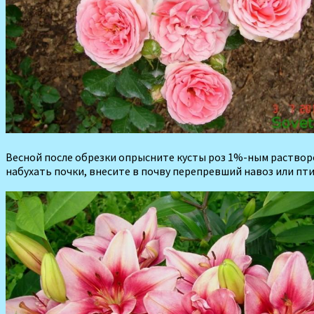
Весной после обрезки опрысните кусты роз 1%-ным раство­ром
набухать почки, вне­сите в почву перепревший навоз или пт