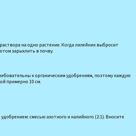
лраствора на одно рас­тение. Когда лилейник выбро­сит
отом зарыхлить в почву.
ь требовательны к органическим удобрениям, поэтому каждую
ой примерно 10 см.
обрением: смесью азотного и калийно­го (2:1). Вносите