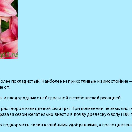
более
покладистый
.
Наиболее
неприхотливые
и
зимостойкие
леют
.
ых
и
плодородных
с
нейтральной
и
слабокислой
реакцией
.
раствором
кальциевой
селитры
. При появлении первых лист
аза за сезон жела­тельно внести в почву древес­ную золу (100 г. 
о
подкормить
лилии
калийными
удобрениями
,
а
после
цветен