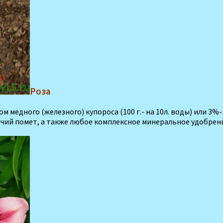
Роза
 медного (железного) ку­пороса (100 г.- на 10л. воды) или 3
ичий помет, а также любое комплекс­ное минеральное удобрен