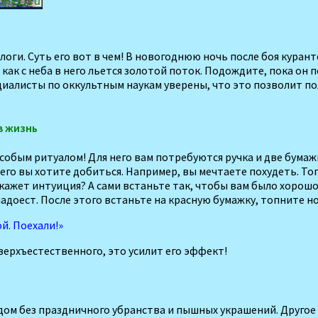
логи. Суть его вот в чем! В новогоднюю ночь после боя куран
, как с неба в него льется золотой поток. Подождите, пока о
ециалисты по оккультным наукам уверены, что это позволит 
в жизнь
бым ритуалом! Для него вам потребуются ручка и две бумажки
его вы хотите добиться. Например, вы мечтаете похудеть. Тог
кажет интуиция? А сами встаньте так, чтобы вам было хорош
адоест. После этого встаньте на красную бумажку, топните но
й. Поехали!»
сверхъестественного, это усилит его эффект!
дом без праздничного убранства и пышных украшений. Другое