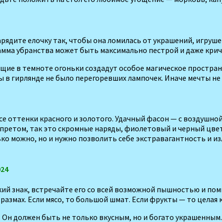
ядите елоч­ку так, чтобы она ломилась от украшений, игрушек
гамма убранства может быть максимально пестрой и даже кри
ящие в темноте огонь­ки создадут особое магическое простран
 в гирлянде не было перегоревших лам­почек. Иначе мечты не 
все оттенки красного и золотого. Удачный фасон — с воздушн
апретом, так это скромные наряды, фиолетовый и черный цвет
лько можно, но и нужно позво­лить себе экстравагантность и 
024
ский знак, встре­чайте его со всей возможной пышно­стью и п
 размах. Если мясо, то большой шмат. Если фрукты — то це­лая 
. Он должен быть не только вкусным, но и богато украшенным.