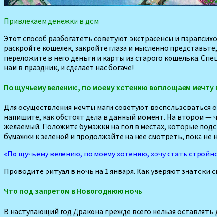
Привлекаем денежки в дом
Этот способ разбогатеть советуют экстрасенсы и парапси­хо
раскройте кошелек, закройте глаза и мыс­ленно представьте
переложите в него деньги и карты из старого кошелька. Сп
нам в праздник, и сделает нас богаче!
По щучьему велению, по моему хотению воплощаем мечту 
Для осуществления мечты маги советуют воспользоваться осо
напишите, как обстоят дела в данный момент. На втором — ч
желаемый. Положите бумажки на пол в местах, которые подс
бумажки к зеленой и продолжайте на нее смотреть, пока не н
«По щу­чьему велению, по моему хотению, хочу стать стройно
Проводите ритуал в ночь на 1 января. Как уверяют знатоки 
Что под запретом в Новогоднюю ночь
В наступающий год Дракона прежде всего нельзя оставлять 