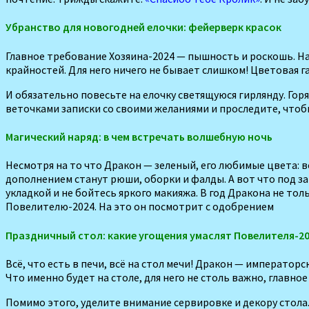
Убранство для новогодней елочки: фейерверк красок
Главное требование Хозяина-2024 — пышность и роскошь. Нар
крайностей. Для него ничего не бывает слишком! Цветовая 
И обязательно повесьте на елочку светя­щуюся гирлянду. Гор
веточками записки со своими желаниями и проследите, чтобы
Магический наряд: в чем встречать волшебную ночь
Несмотря на то что Дра­кон — зеленый, его любимые цвета: 
дополнением станут рюши, оборки и фал­ды. А вот что под з
укладкой и не бойтесь яркого макияжа. В год Дракона не то
Повелителю-2024. На это он посмотрит с одо­брением
Праздничный стол: какие угощения умаслят Повелителя-2
Всё, что есть в печи, всё на стол мечи! Дракон — император
Что именно будет на столе, для него не столь важно, главное
Помимо этого, уделите внимание сер­вировке и декору стола