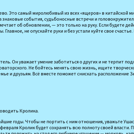
ерево. Это самый миролюбивый из всех «ящеров» в китайской м
на знаковые события, судьбоносные встречи и головокру­жите
ам мечтает об обновлении, — это только на руку. Если будете 
лавное, не опускайте руки и без устали куйте свое счастье. 
ель. Он уважает умение заботиться о других и не терпит подл
новаторского. Не бойтесь менять свою жизнь, ищите творче­с
мье и друзьям. Всё вместе поможет снискать рас­положение З
роводить Кролика.
айшие годы. Чтобы не портить с ним отношения, уважьте Ушас
0 февраля Кролик будет сохранять всю полноту своей власти. 
будьте положить на стол его любимое угощение — морковь, кап