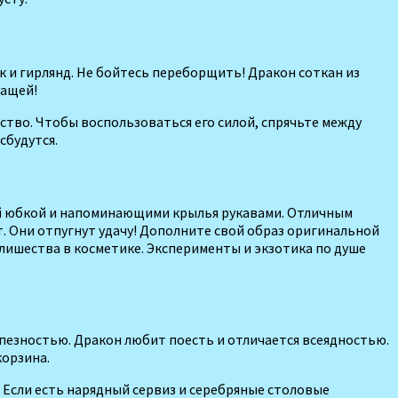
 и гирлянд. Не бойтесь перебор­щить! Дракон соткан из
чащей!
­ство. Чтобы воспользоваться его силой, спрячьте между
сбудутся.
ой юбкой и напо­минающими крылья рукава­ми. Отличным
. Они отпугнут удачу! Дополните свой образ ори­гинальной
излишества в косметике. Эксперименты и экзотика по душе
омпезностью. Дракон любит поесть и отличается всеядностью.
корзина.
 Если есть нарядный сер­виз и серебряные столовые