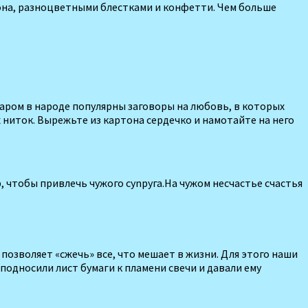
кона, разноцветными блестками и кон­фетти. Чем больше
аром в народе популярны за­говоры на любовь, в которых
ниток. Вырежьте из картона сердечко и намо­тайте на него
, чтобы привлечь чужого cynpyга.На чужом несчастье счастья
 позволяет «сжечь» все, что мешает в жизни. Для этого наши
в подносили лист бумаги к пламени свечи и давали ему