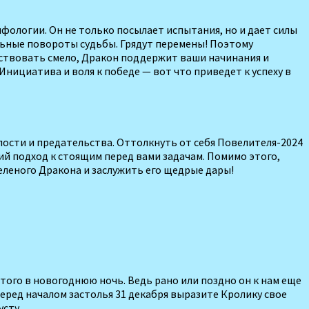
ифологии. Он не только посылает испытания, но и дает силы
льные повороты судьбы. Грядут переме­ны! Поэтому
действовать смело, Дракон поддержит ваши начинания и
Инициатива и воля к победе — вот что приведет к успеху в
ости и пре­дательства. Оттолкнуть от себя По­велителя-2024
кий подход к стоящим перед вами задачам. Помимо этого,
еленого Дракона и за­служить его щедрые дары!
того в новогоднюю ночь. Ведь рано или поздно он к нам еще
Перед началом застолья 31 декабря выразите Кролику свое
усту.