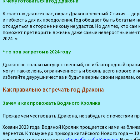
К чему готовиться в год Дракона
К счастью для всех нас, окрас Дра­кона зеленый. Стихия — д
и гибкость для их преодоления. Год обещает быть богатым 
отсидеть­ся в стороне никому не удастся. Но для тех, кто с
поможет претворить в жизнь даже самые невероятные мечты. Г
2024-м.
Что под запретом в 2024 году
Дракон не только могуществен­ный, но и благородный правит
могут также лень, ограниченность и боязнь всего нового и 
избегайте двурушничества и будьте верны своим идеалам, се
Как правильно встречать год Дракона
Зачем и как провожать Водяного Кролика
Прежде чем чествовать Дракона, не забудьте с почестями п
Хозяин 2023 года. Водяной Кролик прощается с нами на ближ
вернется. К тому же до прихода китайского Нового года — 1
почтение. трижды скажите:
«Спасибо тебе Кролик»
. И не за