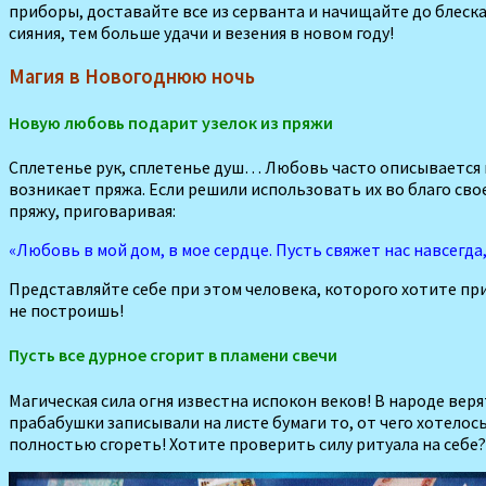
приборы, доставайте все из серванта и начищай­те до блес
сияния, тем больше удачи и везения в новом году!
Магия в Новогоднюю ночь
Новую любовь подарит узелок из пряжи
Сплетенье рук, сплетенье душ… Любовь часто описывается в
возникает пряжа. Если решили использовать их во благо сво
пряжу, приговаривая:
«Любовь в мой дом, в мое сердце. Пусть свяжет нас на­всегда
Представляйте себе при этом человека, которого хотите при
не построишь!
Пусть все дурное сгорит в пламени свечи
Магическая сила огня известна испокон веков! В народе веря
прабабушки записыва­ли на листе бумаги то, от чего хотелось
полностью сгореть! Хотите про­верить силу ритуала на себе?