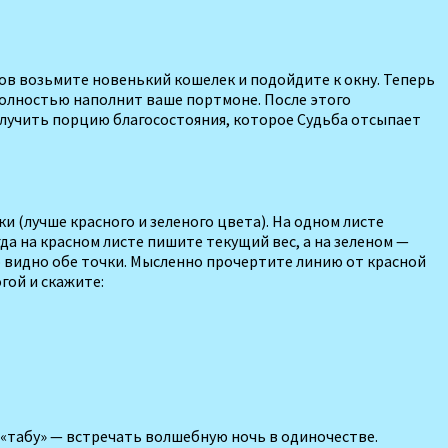
тов возьмите новенький кошелек и подойдите к окну. Теперь
н полностью наполнит ваше портмоне. После этого
получить порцию благосостояния, которое Судьба отсыпает
 (лучше красного и зеленого цвета). На одном листе
да на красном листе пишите текущий вес, а на зеленом —
о видно обе точки. Мысленно прочертите линию от красной
гой и скажите:
 «табу» — встречать волшебную ночь в одиночестве.