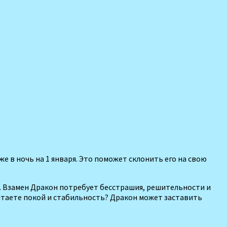
е в ночь на 1 января. Это поможет склонить его на свою
. Взамен Дракон по­требует бесстрашия, решитель­ности и
ита­ете покой и стабильность? Дракон может заставить