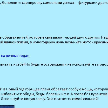
ка. Дополните сервировку символами успеха — фигурками дра­
 образах нитей, которые связывают людей друг с другом. Нед
ей личной жизни, в новогоднюю ночь возьмите моток красных 
, на вечные года»
.
вязать к себе! Но будьте осторожны и не используйте заговор
т: в Новый год горящее пламя обрета­ет особую мощь, которая
 избавиться: обиды, беды, болезни и т.п. А после боя куранто
 Используйте новую свечу. Она считается самой сильной!