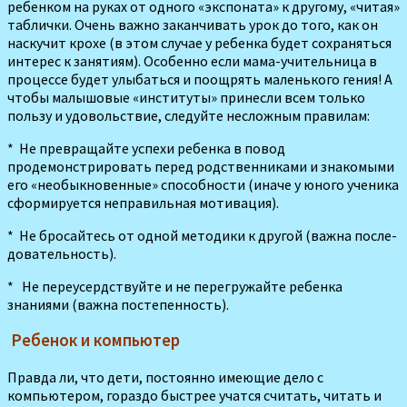
ребенком на руках от одного «экспоната» к другому, «читая»
таблич­ки. Очень важно заканчивать урок до того, как он
наскучит крохе (в этом случае у ребен­ка будет сохраняться
интерес к занятиям). Особенно если мама-учительница в
процессе будет улыбаться и поощрять маленького гения! А
чтобы малышовые «инсти­туты» принесли всем только
пользу и удовольствие, следуй­те несложным правилам:
* Не превращайте успехи ребенка в повод
продемонстриро­вать перед родственниками и знакомыми
его «необыкно­венные» способности (иначе у юного ученика
сформируется неправильная мотивация).
* Не бросайтесь от одной ме­тодики к другой (важна после­
довательность).
* Не переусердствуйте и не пе­регружайте ребенка
знаниями (важна постепенность).
Ребенок и компьютер
Правда ли, что дети, постоянно имеющие де­ло с
компьютером, гораз­до быстрее учатся счи­тать, читать и