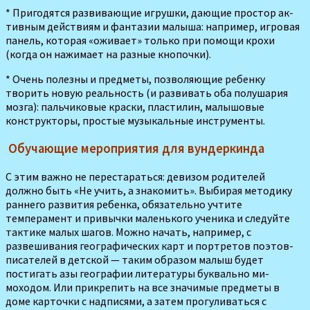
* Пригодятся развивающие игрушки, дающие простор ак­
тивным действиям и фантазии малыша: например, игровая
па­нель, которая «оживает» только при помощи крохи
(когда он нажимает на разные кнопочки).
* Очень полезны и предметы, позволяющие ребенку
творить новую реальность (и развивать оба полушария
мозга): пальчи­ковые краски, пластилин, малы­шовые
конструкторы, простые музыкальные инструменты.
Обучающие мероприятия для вундеркинда
С этим важно не перестарать­ся: девизом родителей
должно быть «Не учить, а знакомить». Выбирая методику
раннего развития ребенка, обязательно учтите
темперамент и привычки ма­ленького ученика и следуйте
тактике малых шагов. Можно начать, например, с
развешива­ния географических карт и пор­третов поэтов-
писателей в дет­ской — таким образом малыш будет
постигать азы географии литературы буквально ми­
моходом. Или прикрепить на все значимые предметы в
доме карточки с надписями, а затем прогуливаться с