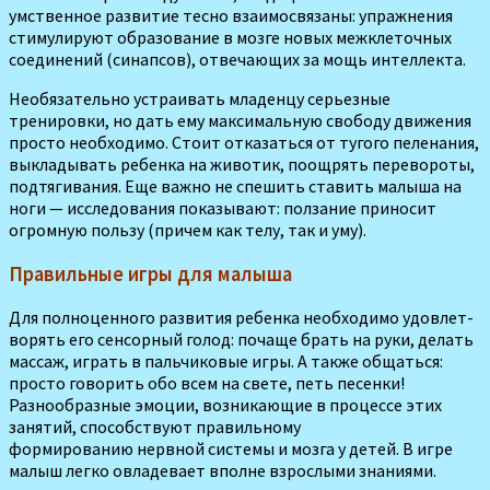
умственное развитие тесно взаимосвязаны: упражнения
стимулируют об­разование в мозге новых меж­клеточных
соединений (синап­сов), отвечающих за мощь ин­теллекта.
Необязательно устраивать мла­денцу серьезные
тренировки, но дать ему максимальную сво­боду движения
просто необ­ходимо. Стоит отказаться от тугого пеленания,
выкладывать ребенка на животик, поощрять перевороты,
подтягивания. Еще важно не спешить ставить малыша на
ноги — исследо­вания показывают: ползание приносит
огромную пользу (причем как телу, так и уму).
Правильные игры для малыша
Для полноценного развития ребенка необходимо удовлет­
ворять его сенсорный голод: почаще брать на руки, делать
массаж, играть в пальчиковые игры. А также общаться:
просто говорить обо всем на свете, петь песенки!
Разнообразные эмо­ции, возникающие в процессе этих
занятий, способствуют правильному
формированию нервной системы и мозга у детей. В игре
малыш легко овладевает вполне взрослыми знаниями.