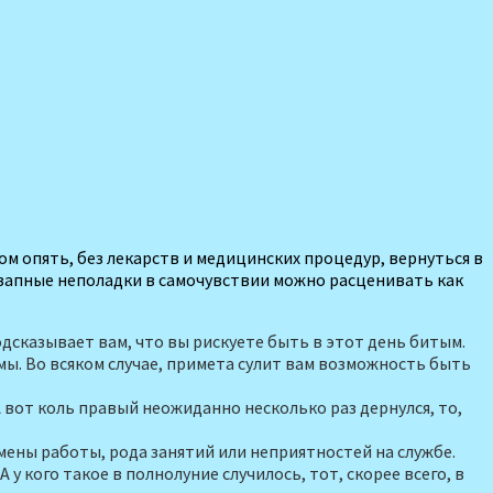
м опять, без лекарств и меди­цинских процедур, вернуться в
езап­ные неполадки в самочувствии можно расценивать как
дсказывает вам, что вы рискуете быть в этот день битым.
мы. Во всяком случае, примета сулит вам возможность быть
А вот коль правый неожиданно несколь­ко раз дернулся, то,
ены работы, рода занятий или неприятно­стей на службе.
 у кого такое в полнолуние случи­лось, тот, скорее всего, в