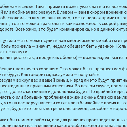
блемам в семье. Такая примета может указывать и на воз­можн
ый или любимая вас ревнует. В левом — вам в скором времени 
обеспокоил лег­ким покалыванием, то это верная при­мета того
дивит, то это можно трактовать как воз­можность скорой раз
 дороге. Возможно, это будет командировка, но в данной ситуа
щутили — это мо­жет сулить вам многочисленные заботы и про
боль пронзила — зна­чит, неделя обещает быть удачной. Коль 
ет не по пути.
(да не просто так, а вроде как с болью) — можно надеяться н
е обещает вам ничего хорошего. Это может быть предвестием 
ть будут. Как гово­рится, заслужили — получайте.
ересудам вокруг вас и вашей семьи, и вряд ли это будут при­ят
 неожиданным при­ятным известиям. Во всяком случае, при­ме
, тот долго счаст­ливым и довольным будет. По крайней мере,
счастью или большим проблемам в жизни очень близ­ких вам л
, что на вас порчу на­вести хотят или в ближайшее время вы о
ете, будьте готовы к встрече с человеком, способным воро­в
жет быть много рабо­ты, или для решения производственных з
роли просителя в ре­шении какого-либо важного для вас во­пр