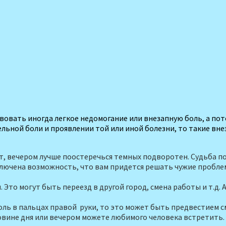
вовать иногда легкое недомогание или внезапную боль, а пото
тельной боли и проявлении той или иной болезни, то такие вн
ит, вечером лучше поостеречься темных подворотен. Судьба по
ключена возможность, что вам придется решать чужие пробле­
 Это могут быть пе­реезд в другой город, смена работы и т.д. 
ль в пальцах правой руки, то это может быть предвестием см
овине дня или вече­ром можете любимого человека встре­тить. А