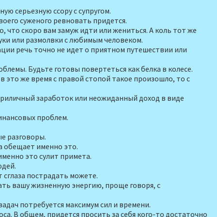
ую серьезную ссору с супругом.
своего суженого ревновать придется.
, что скоро вам замуж идти или жениться. А коль тот же
луки или размолвки с любимым человеком.
­ции речь точно не идет о приятном путе­шествии или
блемы. Будьте готовы повертеться как белка в колесе.
в это же время с правой стопой такое произошло, то с
а приличный заработок или неожидан­ный доход в виде
финансовых проблем.
ные разговоры.
та обещает именно это.
 именно это сулит примета.
юдей.
т сглаза пострадать можете.
ать вашу жизненную энергию, проще го­воря, с
адач потребуется максимум сил и вре­мени.
оса. В общем, придется просить за себя кого-то достаточно