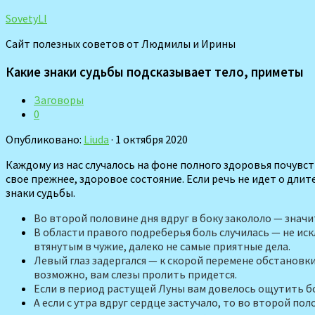
SovetyLI
Сайт полезных советов от Людмилы и Ирины
Какие знаки судьбы подсказывает тело, приметы
Заговоры
0
Опубликовано:
Liuda
· 1 октября 2020
Каждому из нас случалось на фоне полного здоровья почувст
свое прежнее, здоровое состояние. Если речь не идет о дли
знаки судьбы.
Во второй половине дня вдруг в боку закололо — знач
В области правого подреберья боль случилась — не ис
втянутым в чужие, да­леко не самые приятные дела.
Левый глаз задергался — к скорой перемене обстановки.
возможно, вам слезы пролить придется.
Если в период растущей Луны вам довелось ощутить бо
А если с утра вдруг сердце застуча­ло, то во второй пол