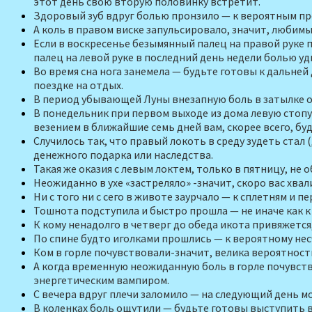
этот день свою вторую половинку встретит.
Здоровый зуб вдруг болью прон­зило — к вероятным про
А коль в правом виске запульсиро­вало, значит, любим
Если в воскресенье безымянный палец на правой руке п
палец на левой руке в последний день недели болью у
Во время сна нога занемела — будьте готовы к дальней
поездке на отдых.
В период убывающей Луны внезап­ную боль в затылке о
В понедельник при первом выходе из дома левую стопу 
везением в ближайшие семь дней вам, скорее всего, буд
Случилось так, что правый локоть в среду зудеть стал 
денежного подарка или наследства.
Такая же оказия с левым локтем, только в пятницу, н
Неожиданно в ухе «застреляло» -значит, скоро вас хвали
Ни с того ни с сего в животе заурча­ло — к сплетням и п
Тошнота подступила и быстро про­шла — не иначе как к
К кому ненадолго в четверг до обе­да икота привяжется
По спине будто иголками про­шлись — к вероятному не
Ком в горле почувствовали-значит, велика вероятность
А когда временную неожиданную боль в горле почувству
энергетическим вампиром.
С вечера вдруг плечи заломило — на следующий день мо
В коленках боль ощутили — будьте готовы выступить в 