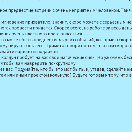
ное предвестие встречи с очень неприятным человеком. Так ч
на мгновение прихва­тило, значит, скоро можете с серьезным н
огах провести при­дется. Скорее всего, на работе за весь ден
ления очень властного врага опасаться.
Это может быть предвестием ярких событий, которые в скором
ному пиру готовьтесь. Примета говорит о том, что вам скоро 
у­майте варианты подарков.
колдун пробует на вас свои магические силы. Но уж очень бес
л, чтобы вам навредить по-крупному.
з вас. Подумайте, кто бы это мог быть, и, угадав, сделайте ем
ем или иным про­ектом кольнуло? Будьте готовы к тому, что ва