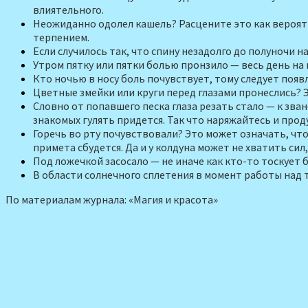
влиятельного.
Неожиданно одолел кашель? Рас­цените это как вероят
терпением.
Если случилось так, что спину неза­долго до полуночи 
Утром пятку или пятки болью прон­зило — весь день на н
Кто ночью в носу боль почувствует, тому следует появ
Цветные змейки или круги перед глазами пронеслись? 
Словно от попавшего песка глаза резать стало — к зва
знакомых гулять придется. Так что наряжайтесь и прод
Горечь во рту почувствовали? Это может означать, что 
примета сбудется. Да и у колдуна может не хватить си
Под ложечкой засосало — не иначе как кто-то тоскует бе
В области солнечного сплетения в момент работы над т
По материалам журнала: «Магия и красота»