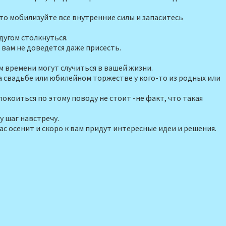
то мобилизуйте все внутренние силы и запаситесь
едугом столкнуться.
ь вам не доведется даже присесть.
 времени могут случиться в ва­шей жизни.
на свадьбе или юбилейном торжестве у кого-то из родных или
покоиться по этому поводу не стоит -не факт, что такая
у шаг навстречу.
с осенит и скоро к вам придут интерес­ные идеи и решения.